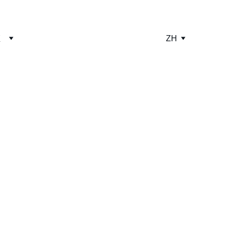
证
ZH
病